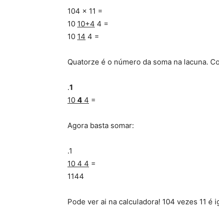
104 x 11 =
10
10+4
4 =
10
14
4 =
Quatorze é o número da soma na lacuna. Co
.
1
10
4
4
=
Agora basta somar:
.1
10 4 4
=
1144
Pode ver ai na calculadora! 104 vezes 11 é ig