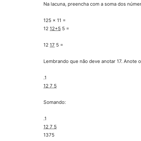
Na lacuna, preencha com a soma dos número
125 x 11 =
12
12+5
5 =
12
17
5 =
Lembrando que não deve anotar 17. Anote o 
.1
12 7 5
Somando:
.1
12 7 5
1375