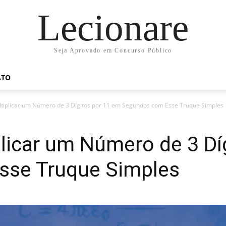
Lecionare
Seja Aprovado em Concurso Público
ATO
tiplicar um Número de 3 Dígitos por 11 em Segundos com Esse Truque Simples
licar um Número de 3 Dí
sse Truque Simples