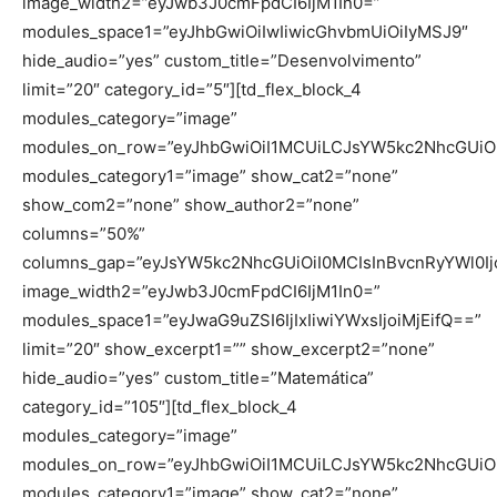
image_width2=”eyJwb3J0cmFpdCI6IjM1In0=”
modules_space1=”eyJhbGwiOiIwIiwicGhvbmUiOiIyMSJ9″
hide_audio=”yes” custom_title=”Desenvolvimento”
limit=”20″ category_id=”5″][td_flex_block_4
modules_category=”image”
modules_on_row=”eyJhbGwiOiI1MCUiLCJsYW5kc2NhcGUiOi
modules_category1=”image” show_cat2=”none”
show_com2=”none” show_author2=”none”
columns=”50%”
columns_gap=”eyJsYW5kc2NhcGUiOiI0MCIsInBvcnRyYWl0Ijo
image_width2=”eyJwb3J0cmFpdCI6IjM1In0=”
modules_space1=”eyJwaG9uZSI6IjIxIiwiYWxsIjoiMjEifQ==”
limit=”20″ show_excerpt1=”” show_excerpt2=”none”
hide_audio=”yes” custom_title=”Matemática”
category_id=”105″][td_flex_block_4
modules_category=”image”
modules_on_row=”eyJhbGwiOiI1MCUiLCJsYW5kc2NhcGUiOi
modules_category1=”image” show_cat2=”none”