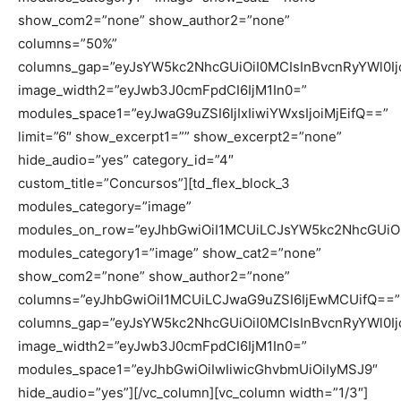
show_com2=”none” show_author2=”none”
columns=”50%”
columns_gap=”eyJsYW5kc2NhcGUiOiI0MCIsInBvcnRyYWl0Ijo
image_width2=”eyJwb3J0cmFpdCI6IjM1In0=”
modules_space1=”eyJwaG9uZSI6IjIxIiwiYWxsIjoiMjEifQ==”
limit=”6″ show_excerpt1=”” show_excerpt2=”none”
hide_audio=”yes” category_id=”4″
custom_title=”Concursos”][td_flex_block_3
modules_category=”image”
modules_on_row=”eyJhbGwiOiI1MCUiLCJsYW5kc2NhcGUiOi
modules_category1=”image” show_cat2=”none”
show_com2=”none” show_author2=”none”
columns=”eyJhbGwiOiI1MCUiLCJwaG9uZSI6IjEwMCUifQ==”
columns_gap=”eyJsYW5kc2NhcGUiOiI0MCIsInBvcnRyYWl0Ijo
image_width2=”eyJwb3J0cmFpdCI6IjM1In0=”
modules_space1=”eyJhbGwiOiIwIiwicGhvbmUiOiIyMSJ9″
hide_audio=”yes”][/vc_column][vc_column width=”1/3″]