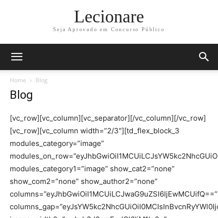
Lecionare
Seja Aprovado em Concurso Público
Home
Blog
Blog
[vc_row][vc_column][vc_separator][/vc_column][/vc_row]
[vc_row][vc_column width=”2/3″][td_flex_block_3
modules_category=”image”
modules_on_row=”eyJhbGwiOiI1MCUiLCJsYW5kc2NhcGUiOi
modules_category1=”image” show_cat2=”none”
show_com2=”none” show_author2=”none”
columns=”eyJhbGwiOiI1MCUiLCJwaG9uZSI6IjEwMCUifQ==”
columns_gap=”eyJsYW5kc2NhcGUiOiI0MCIsInBvcnRyYWl0Ijo