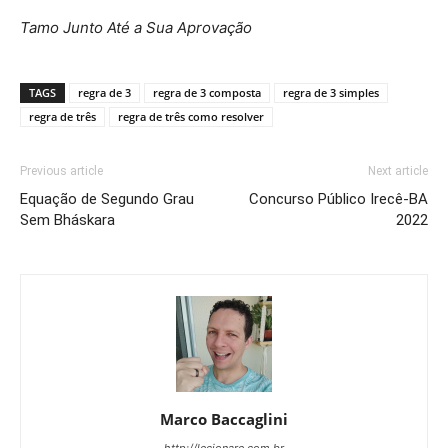
Tamo Junto Até a Sua Aprovação
TAGS
regra de 3
regra de 3 composta
regra de 3 simples
regra de três
regra de três como resolver
Previous article
Next article
Equação de Segundo Grau
Concurso Público Irecê-BA
Sem Bháskara
2022
Marco Baccaglini
http://lecionare.com.br