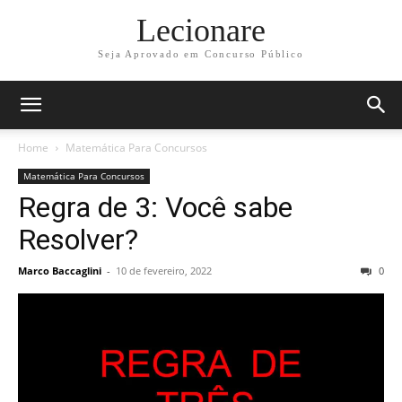
Lecionare
Seja Aprovado em Concurso Público
Home
Matemática Para Concursos
Matemática Para Concursos
Regra de 3: Você sabe
Resolver?
Marco Baccaglini
-
10 de fevereiro, 2022
0