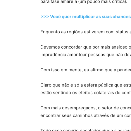
para fase amarela (um pouco mais crítica).
>>> Você quer multiplicar as suas chances
Enquanto as regiões estiverem com status 
Devemos concordar que por mais ansioso que
imprudência amontoar pessoas que não deve
Com isso em mente, eu afirmo que a pandem
Claro que não é só a esfera pública que est
estão sentindo os efeitos colaterais do con
Com mais desempregados, o setor de concu
encontrar seus caminhos através de um con
Todo esse cenário desolador ajuda a agrava