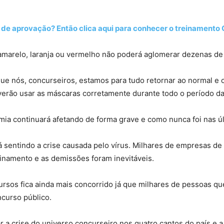
 de aprovação? Então clica aqui para conhecer o treinamento
amarelo, laranja ou vermelho não poderá aglomerar dezenas de
 nós, concurseiros, estamos para tudo retornar ao normal e os
rão usar as máscaras corretamente durante todo o período da
ia continuará afetando de forma grave e como nunca foi nas ú
á sentindo a crise causada pelo vírus. Milhares de empresas de
finamento e as demissões foram inevitáveis.
rsos fica ainda mais concorrido já que milhares de pessoas
curso público.
r a crise do universo concurseiro nos quatro cantos do país e