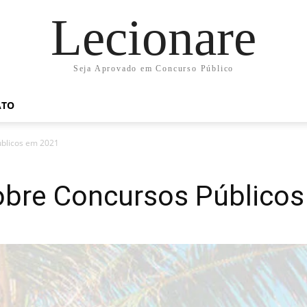
Lecionare
Seja Aprovado em Concurso Público
ATO
úblicos em 2021
obre Concursos Público