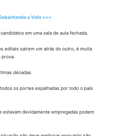
 Gabaritando a Vida <<<
 candidatos em uma sala de aula fechada.
 editais saírem um atrás do outro, é muita
 prova.
ltimas décadas.
 todos os portes espalhadas por todo o país
 que estavam devidamente empregadas podem
 a situação não deve melhorar enquanto não