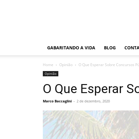
GABARITANDO A VIDA
BLOG
CONT
Home
Opinião
O Que Esperar Sobre Concursos P
Opinião
O Que Esperar S
Marco Baccaglini
-
2 de dezembro, 2020