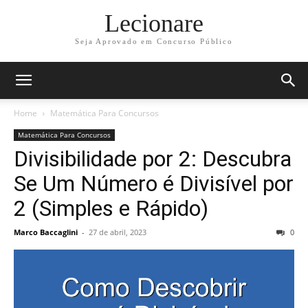
Lecionare
Seja Aprovado em Concurso Público
Home
Matemática Para Concursos
Matemática Para Concursos
Divisibilidade por 2: Descubra
Se Um Número é Divisível por
2 (Simples e Rápido)
Marco Baccaglini
-
27 de abril, 2023
0