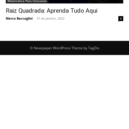
Matemática Para Concursos
Raiz Quadrada: Aprenda Tudo Aqui
Marco Baccaglini
-
31 de janeiro, 2022
0
© Newspaper WordPress Theme by TagDiv