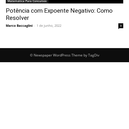
Matemática Para Concursos
Potência com Expoente Negativo: Como
Resolver
Marco Baccaglini
-
1 de junho, 2022
0
© Newspaper WordPress Theme by TagDiv