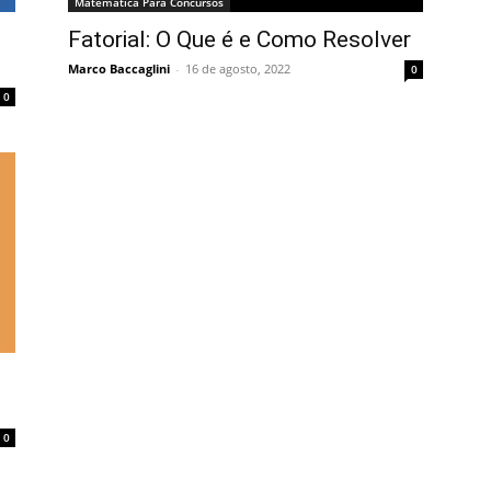
Matemática Para Concursos
Fatorial: O Que é e Como Resolver
Marco Baccaglini
-
16 de agosto, 2022
0
0
0