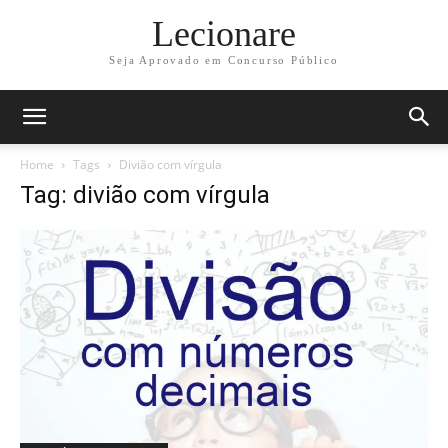
Lecionare
Seja Aprovado em Concurso Público
Home
Tags
Divião com vírgula
Tag: divião com vírgula