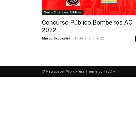
Novos Concursos Públicos
Concurso Público Bombeiros AC
2022
Marco Baccaglini
-
17 de janeiro, 2022
© Newspaper WordPress Theme by TagDiv