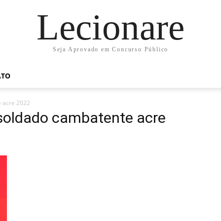
Lecionare
Seja Aprovado em Concurso Público
ATO
e acre 2022
 soldado cambatente acre