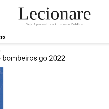
Lecionare
Seja Aprovado em Concurso Público
ATO
2
e bombeiros go 2022