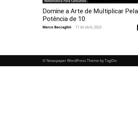
Matemática Para Concursos
Domine a Arte de Multiplicar Pela
Potência de 10
Marco Baccaglini
-
11 de abril, 2023
© Newspaper WordPress Theme by TagDiv