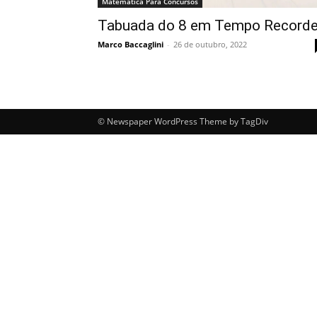
Matemática Para Concursos
Tabuada do 8 em Tempo Record
Marco Baccaglini
-
26 de outubro, 2022
© Newspaper WordPress Theme by TagDiv