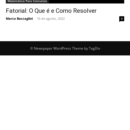
Matemática Para Concursos
Fatorial: O Que é e Como Resolver
Marco Baccaglini
-
16 de agosto, 2022
0
© Newspaper WordPress Theme by TagDiv