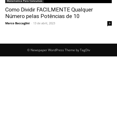
Matemática Para Concursos
Como Dividir FACILMENTE Qualquer
Número pelas Potências de 10
Marco Baccaglini
-
13 de abril, 2023
0
© Newspaper WordPress Theme by TagDiv