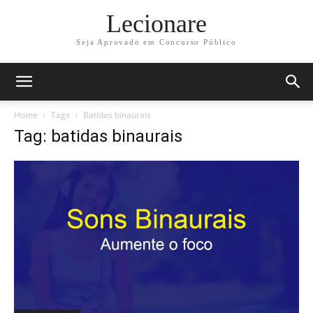
Lecionare
Seja Aprovado em Concurso Público
Home
Tags
Batidas binaurais
Tag: batidas binaurais