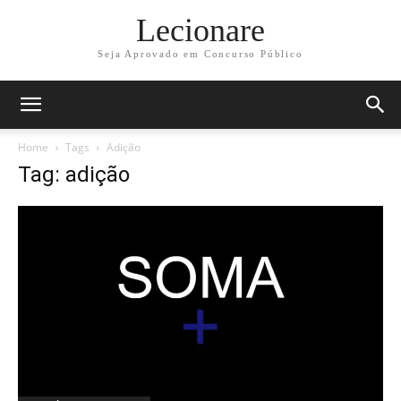
Lecionare
Seja Aprovado em Concurso Público
Home
Tags
Adição
Tag: adição